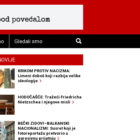
mo
Gledali smo
NOVIJE
KRIKOM PROTIV NACIZMA:
Limeni doboš koji razbija velike
ideologije
HODOČAŠĆE: Tražeći Friedricha
Nietzschea i njegove misli
BEČKI ZIDOVI–BALKANSKI
NACIONALIZMI: Susret koji je
fotoreportažu pretvorio u
agresivnu prijetnju