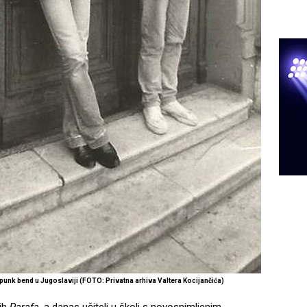
punk bend u Jugoslaviji (FOTO: Privatna arhiva Valtera Kocijančića)
nih
Parafa
, a danas učitelj u školi s novosnimljenim