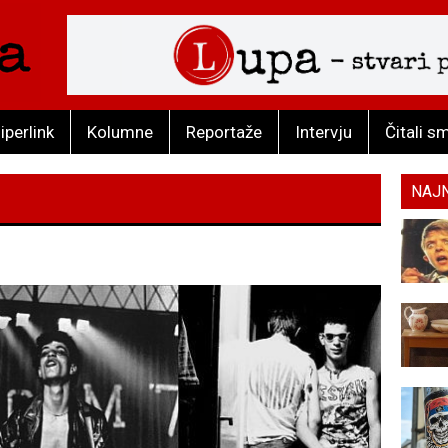
iperlink
Kolumne
Reportaže
Intervju
Čitali s
NAJ