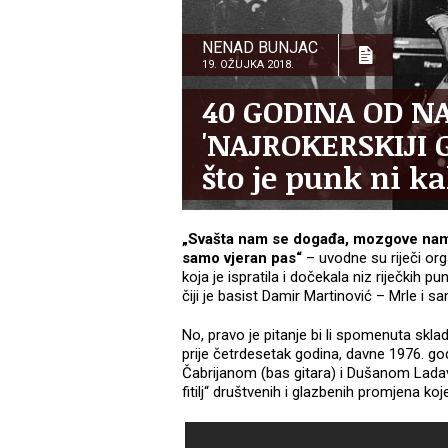
NENAD BUNJAC
19. OŽUJKA 2018.
40 GODINA OD N
'NAJROKERSKIJI G
što je punk ni k
„Svašta nam se događa, mozgove nam t
samo vjeran pas“
– uvodne su riječi o
koja je ispratila i dočekala niz riječkih p
čiji je basist Damir Martinović – Mrle i 
No, pravo je pitanje bi li spomenuta skla
prije četrdesetak godina, davne 1976. go
Čabrijanom (bas gitara) i Dušanom Lada
fitilj“ društvenih i glazbenih promjena ko