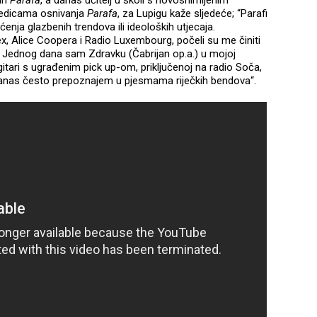
ljedicama osnivanja
Parafa
, za Lupigu kaže sljedeće; “Parafi
ćenja glazbenih trendova ili ideoloških utjecaja.
ex, Alice Coopera i Radio Luxembourg, počeli su me činiti
 Jednog dana sam Zdravku (Čabrijan op.a.) u mojoj
 gitari s ugrađenim pick up-om, priključenoj na radio Soča,
ji danas često prepoznajem u pjesmama riječkih bendova“.