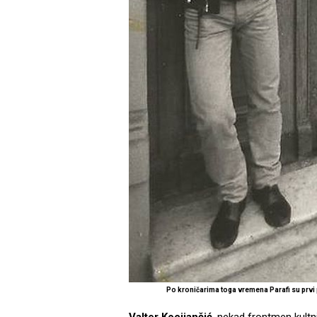
Po kroničarima toga vremena Parafi su prvi 
Valter Kocijančić
, nekad frontmen kult