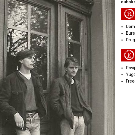
duboko
R
Doma
Bure
Druga
E
Povij
Yugo
Free