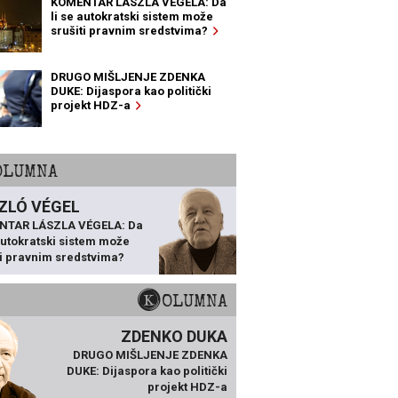
KOMENTAR LÁSZLA VÉGELA: Da
li se autokratski sistem može
srušiti pravnim sredstvima?
DRUGO MIŠLJENJE ZDENKA
DUKE: Dijaspora kao politički
projekt HDZ-a
KOLUMNA
ZLÓ VÉGEL
NTAR LÁSZLA VÉGELA: Da
 autokratski sistem može
ti pravnim sredstvima?
KOLUMNA
ZDENKO DUKA
DRUGO MIŠLJENJE ZDENKA
DUKE: Dijaspora kao politički
projekt HDZ-a