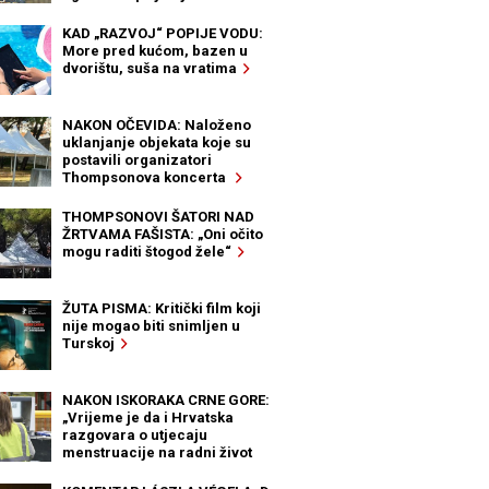
KAD „RAZVOJ“ POPIJE VODU:
More pred kućom, bazen u
dvorištu, suša na vratima
NAKON OČEVIDA: Naloženo
uklanjanje objekata koje su
postavili organizatori
Thompsonova koncerta
THOMPSONOVI ŠATORI NAD
ŽRTVAMA FAŠISTA: „Oni očito
mogu raditi štogod žele“
ŽUTA PISMA: Kritički film koji
nije mogao biti snimljen u
Turskoj
NAKON ISKORAKA CRNE GORE:
„Vrijeme je da i Hrvatska
razgovara o utjecaju
menstruacije na radni život
žena“