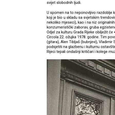
svijet slobodnih ljudi.
U spomen na to neponovljivo razdoblje kad
koji je bio u skladu sa svjetskim trendov
nekoliko mjeseci), kao i na niz originalni
konzumeristički zaborav, gruba egzisten
Odjel za kulturu Grada Rijeke obilježit će
Circola 22. ožujka 1978. godine. Tim po
(gitara), Alen Tibljaš (bubnjevi), Vladimi
podsjetiti na glazbenu i kulturnu ostavšt
Rijeci tepali ondašnji kritičari i kolege mu