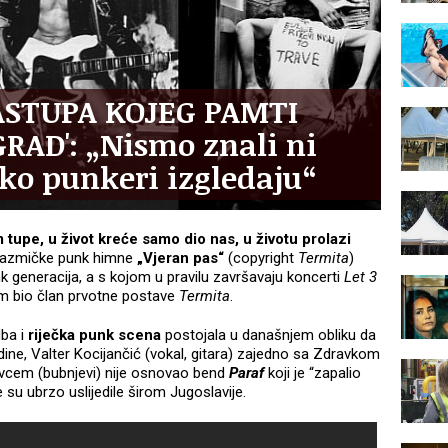
ASTUPA KOJEG PAMTI
RAD': „Nismo znali ni
ako punkeri izgledaju“
upe, u život kreće samo dio nas, u životu prolazi
rgazmičke punk himne
„Vjeran pas“
(copyright
Termita
)
unk generacija, a s kojom u pravilu završavaju koncerti
Let 3
sam bio član prvotne postave
Termita
.
dba i
riječka punk scena
postojala u današnjem obliku da
dine, Valter Kocijančić (vokal, gitara) zajedno sa Zdravkom
vcem (bubnjevi) nije osnovao bend
Paraf
koji je “zapalio
je su ubrzo uslijedile širom Jugoslavije.