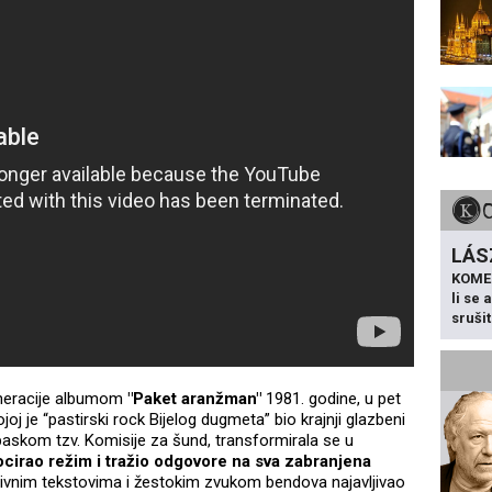
LÁS
KOME
li se
sruši
neracije albumom
"Paket aranžman"
1981. godine, u pet
oj je “pastirski rock Bijelog dugmeta” bio krajnji glazbeni
paskom tzv. Komisije za šund, transformirala se u
cirao režim i tražio odgovore na sva zabranjena
ivnim tekstovima i žestokim zvukom bendova najavljivao