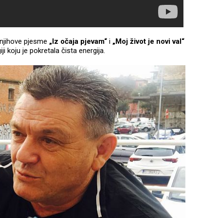
 njihove pjesme
„Iz očaja pjevam“
i
„Moj život je novi val“
ji koju je pokretala čista energija.