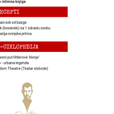
 intimna knjiga
ECEPTI
ći sok od bazge
k (bosanski) za 1 odraslu osobu
čija svinjska jetrica
-CIKLOPEDIJA
esni put Hitlerove 'klonje'
 - urbana legenda
dom Theatre (Teatar slobode)