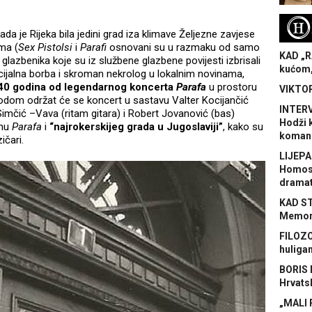
H
a je Rijeka bila jedini grad iza klimave Željezne zavjese
ima (
Sex Pistolsi
i
Parafi
osnovani su u razmaku od samo
KAD „R
h glazbenika koje su iz službene glazbene povijesti izbrisali
kućom,
cijalna borba i skroman nekrolog u lokalnim novinama,
40 godina od legendarnog koncerta
Parafa
u prostoru
VIKTOR
vodom održat će se koncert u sastavu Valter Kocijančić
INTERV
r Simčić –Vava (ritam gitara) i Robert Jovanović (bas)
Hodži 
inu
Parafa
i
“najrokerskijeg grada u Jugoslaviji”
, kako su
koman
zičari.
LIJEPA
Homose
dramat
KAD S
Memora
FILOZO
huliga
BORIS 
Hrvats
„MALI 