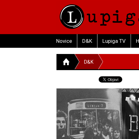
Novice
D&K
Lupiga TV
H
D&K