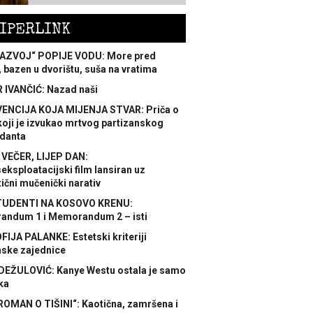
IPERLINK
AZVOJ“ POPIJE VODU: More pred
 bazen u dvorištu, suša na vratima
 IVANČIĆ: Nazad naši
ENCIJA KOJA MIJENJA STVAR: Priča o
koji je izvukao mrtvog partizanskog
danta
 VEČER, LIJEP DAN:
ksploatacijski film lansiran uz
ični mučenički narativ
TUDENTI NA KOSOVO KRENU:
ndum 1 i Memorandum 2 – isti
FIJA PALANKE: Estetski kriteriji
nske zajednice
DEŽULOVIĆ: Kanye Westu ostala je samo
ka
ROMAN O TIŠINI“: Kaotična, zamršena i