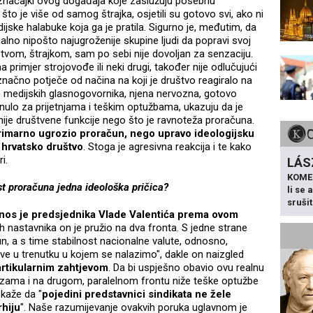
ko značajki ovog događaja koje zaslužuju posebnu
to je više od samog štrajka, osjetili su gotovo svi, ako ni
ske halabuke koja ga je pratila. Sigurno je, međutim, da
alno nipošto najugroženije skupine ljudi da popravi svoj
tvom, štrajkom, sam po sebi nije dovoljan za senzaciju.
a primjer strojovođe ili neki drugi, također nije odlučujući
ačno potječe od načina na koji je društvo reagiralo na
nih medijskih glasnogovornika, njena nervozna, gotovo
nulo za prijetnjama i teškim optužbama, ukazuju da je
žnije društvene funkcije nego što je ravnoteža proračuna.
primarno ugrozio proračun, nego upravo ideologijsku
 hrvatsko društvo
. Stoga je agresivna reakcija i te kako
i.
LÁS
KOME
st proračuna jedna ideološka pričica?
li se
sruši
nos je predsjednika Vlade Valentića prema ovom
h nastavnika on je pružio na dva fronta. S jedne strane
un, a s time stabilnost nacionalne valute, odnosno,
ave u trenutku u kojem se nalazimo", dakle on naizgled
artikularnim zahtjevom
. Da bi uspješno obavio ovu realnu
azama i na drugom, paralelnom frontu niže teške optužbe
 kaže da "
pojedini predstavnici sindikata ne žele
rhiju
". Naše razumijevanje ovakvih poruka uglavnom je