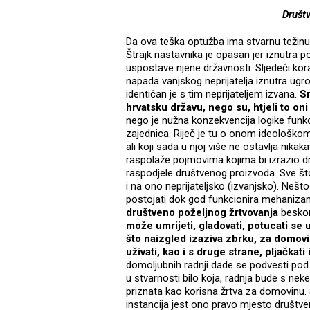
Društ
Da ova teška optužba ima stvarnu težinu 
Štrajk nastavnika je opasan jer iznutra
uspostave njene državnosti. Sljedeći kora
napada vanjskog neprijatelja iznutra ugrož
identičan je s tim neprijateljem izvana.
Sr
hrvatsku državu, nego su, htjeli to oni 
nego je nužna konzekvencija logike fun
zajednica. Riječ je tu o onom ideološkom
ali koji sada u njoj više ne ostavlja nikak
raspolaže pojmovima kojima bi izrazio dr
raspodjele društvenog proizvoda. Sve št
i na ono neprijateljsko (izvanjsko). Neš
postojati dok god funkcionira mehaniza
društveno poželjnog žrtvovanja
beskon
može umrijeti, gladovati, potucati se u
što naizgled izaziva zbrku, za domovin
uživati, kao i s druge strane, pljačkati i
domoljubnih radnji dade se podvesti pod
u stvarnosti bilo koja, radnja bude s 
priznata kao korisna žrtva za domovinu. S
instancija jest ono pravo mjesto društv