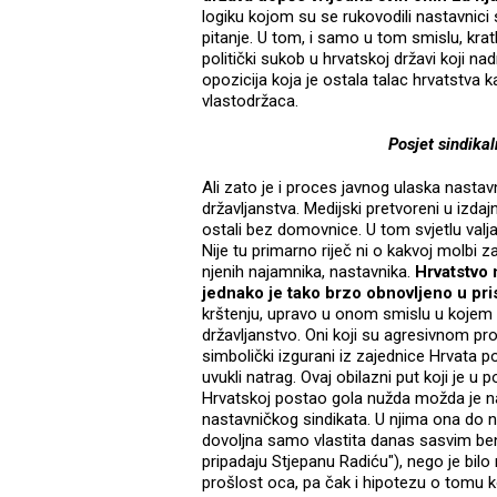
logiku kojom su se rukovodili nastavnici stu
pitanje. U tom, i samo u tom smislu, kratk
politički sukob u hrvatskoj državi koji 
opozicija koja je ostala talac hrvatstva
vlastodržaca.
Posjet sindika
Ali zato je i proces javnog ulaska nastavn
državljanstva. Medijski pretvoreni u izda
ostali bez domovnice. U tom svjetlu valja
Nije tu primarno riječ ni o kakvoj molbi
njenih najamnika, nastavnika.
Hrvatstvo 
jednako je tako brzo obnovljeno u pri
krštenju, upravo u onom smislu u kojem s
državljanstvo. Oni koji su agresivnom pr
simbolički izgurani iz zajednice Hrvata 
uvukli natrag. Ovaj obilazni put koji je u
Hrvatskoj postao gola nužda možda je n
nastavničkog sindikata. U njima ona do 
dovoljna samo vlastita danas sasvim benev
pripadaju Stjepanu Radiću"), nego je bilo n
prošlost oca, pa čak i hipotezu o tomu koj