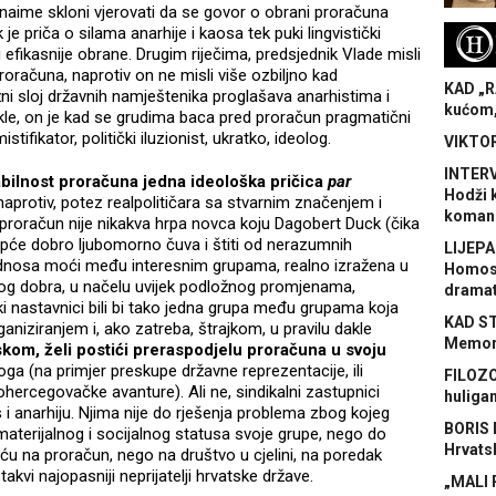
ime skloni vjerovati da se govor o obrani proračuna
e priča o silama anarhije i kaosa tek puki lingvistički
H
 efikasnije obrane. Drugim riječima, predsjednik Vlade misli
oračuna, naprotiv on ne misli više ozbiljno kad
KAD „R
ežni sloj državnih namještenika proglašava anarhistima i
kućom,
Dakle, on je kad se grudima baca pred proračun pragmatični
istifikator, politički iluzionist, ukratko, ideolog.
VIKTOR
INTERV
abilnost proračuna jedna ideološka pričica
par
Hodži 
 naprotiv, potez realpolitičara sa stvarnim značenjem i
koman
proračun nije nikakva hrpa novca koju Dagobert Duck (čika
opće dobro ljubomorno čuva i štiti od nerazumnih
LIJEPA
 odnosa moći među interesnim grupama, realno izražena u
Homose
nog dobra, u načelu uvijek podložnog promjenama,
dramat
ki nastavnici bili bi tako jedna grupa među grupama koja
KAD S
niziranjem i, ako zatreba, štrajkom, u pravilu dakle
Memora
skom, želi postići preraspodjelu proračuna u svoju
oga (na primjer preskupe državne reprezentacije, ili
FILOZO
ercegovačke avanture). Ali ne, sindikalni zastupnici
huliga
 i anarhiju. Njima nije do rješenja problema zbog kojeg
BORIS 
materijalnog i socijalnog statusa svoje grupe, nego do
Hrvats
rću na proračun, nego na društvo u cjelini, na poredak
takvi najopasniji neprijatelji hrvatske države.
„MALI 