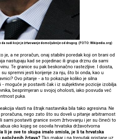
aćen da sudi koje je žrtvovanje domoljubnije od drugog. (FOTO: Wikipedia.org)
to je, a ne proračun, onaj stabilni poredak koji on brani od
hija nastupaju kad se pojedinac ili grupa drznu da sami
nu. Te granice su pak beskonačno rastezljive. I doista,
su spremni jesti korijenje za nju, što bi onda, kao u
vnici? Ovo pitanje - a to pokazuje koliko je silna
 - moguće je postaviti čak i iz subjektivne pozicije izobilja.
hovnika, besprimjeran u svojoj oholosti, iako posvuda već
entnost puka.
eakcija vlasti na štrajk nastavnika bila tako agresivna. Ne
ži proračuna, nego zato što su doveli u pitanje arbitrarnost
uli sami postaviti granice svom žrtvovanju i jer su čineći to
 tabua oko kojeg se osovila hrvatska državotvorna
a li je sve to skupa imalo smisla, je li ta hrvatska
u položenih žrtava?
Tko makar i na trenutak pristane uz