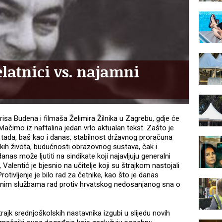
latnici vs. najamni
isa Budena i filmaša Želimira Žilnika u Zagrebu, gdje će
vlačimo iz naftalina jedan vrlo aktualan tekst. Zašto je
 tada, baš kao i danas, stabilnost državnog proračuna
skih života, budućnosti obrazovnog sustava, čak i
nas može ljutiti na sindikate koji najavljuju generalni
Valentić je bjesnio na učitelje koji su štrajkom nastojali
rotivljenje je bilo rad za četnike, kao što je danas
javnim službama rad protiv hrvatskog nedosanjanog sna o
ajk srednjoškolskih nastavnika izgubi u slijedu novih