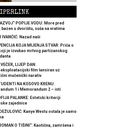
IPERLINK
AZVOJ“ POPIJE VODU: More pred
 bazen u dvorištu, suša na vratima
 IVANČIĆ: Nazad naši
ENCIJA KOJA MIJENJA STVAR: Priča o
koji je izvukao mrtvog partizanskog
danta
 VEČER, LIJEP DAN:
ksploatacijski film lansiran uz
ični mučenički narativ
TUDENTI NA KOSOVO KRENU:
ndum 1 i Memorandum 2 – isti
FIJA PALANKE: Estetski kriteriji
nske zajednice
DEŽULOVIĆ: Kanye Westu ostala je samo
ka
ROMAN O TIŠINI“: Kaotična, zamršena i