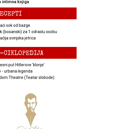
 intimna knjiga
ECEPTI
ći sok od bazge
k (bosanski) za 1 odraslu osobu
čija svinjska jetrica
-CIKLOPEDIJA
esni put Hitlerove 'klonje'
 - urbana legenda
dom Theatre (Teatar slobode)