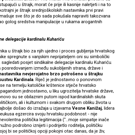
pajući u štrajk, morat će prije ili kasnije naletjeti i na to
otrajni je štrajk srednjoškolskih nastavnika prvi pravi
nadmašuje sve što je do sada pokušala napraviti takozvana
 kao golog sredstva manipulacije u rukama arogantnih
lne delegacije kardinalu Kuhariću
ika u štrajk bio za njih ujedno i proces gubljenja hrvatskog
jnike spregnute s vanjskim neprijateljem oni su simbolički
 sagledati posjet sindikalne delegacije kardinalu Kuhariću.
 za posredovanjem između sukobljenih strana, države i
nastavnika nevjerojatno brzo potrošeno u štrajku
sustvu Kardinala
. Riječ je jednostavno o ponovnom
e na temelju katoličke krštenice stječe hrvatsko
opagandom jednostavno, u liku ugrozitelja hrvatske države,
ponovo su se obilaznim putom ispod kardinalskih skuta
 političkom, ali i kulturnom i svakom drugom obliku života u
ajbolje došao do izražaja u izjavama
Vesne Kanižaj
, lidera
neukusa egzercira svoju hrvatsku podobnost - nije
olentna politička legitimacija ("...moje simpatije inače
užno podrobno iznijeti i podrijetlo roditelja, političku
oj bi se političkoj opciji pokojni otac danas, da je živ,