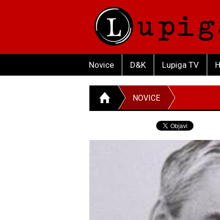
Novice
D&K
Lupiga TV
H
NOVICE