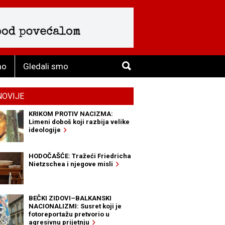
mo
Gledali smo
NOVIJE
KRIKOM PROTIV NACIZMA:
Limeni doboš koji razbija velike
ideologije
HODOČAŠĆE: Tražeći Friedricha
Nietzschea i njegove misli
BEČKI ZIDOVI–BALKANSKI
NACIONALIZMI: Susret koji je
fotoreportažu pretvorio u
agresivnu prijetnju