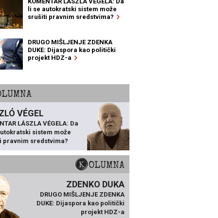
KOMENTAR LÁSZLA VÉGELA: Da
li se autokratski sistem može
srušiti pravnim sredstvima?
DRUGO MIŠLJENJE ZDENKA
DUKE: Dijaspora kao politički
projekt HDZ-a
KOLUMNA
ZLÓ VÉGEL
NTAR LÁSZLA VÉGELA: Da
 autokratski sistem može
ti pravnim sredstvima?
KOLUMNA
ZDENKO DUKA
DRUGO MIŠLJENJE ZDENKA
DUKE: Dijaspora kao politički
projekt HDZ-a