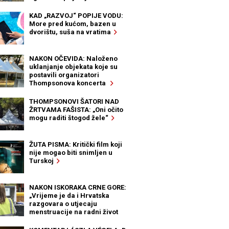
KAD „RAZVOJ“ POPIJE VODU:
More pred kućom, bazen u
dvorištu, suša na vratima
NAKON OČEVIDA: Naloženo
uklanjanje objekata koje su
postavili organizatori
Thompsonova koncerta
THOMPSONOVI ŠATORI NAD
ŽRTVAMA FAŠISTA: „Oni očito
mogu raditi štogod žele“
ŽUTA PISMA: Kritički film koji
nije mogao biti snimljen u
Turskoj
NAKON ISKORAKA CRNE GORE:
„Vrijeme je da i Hrvatska
razgovara o utjecaju
menstruacije na radni život
žena“