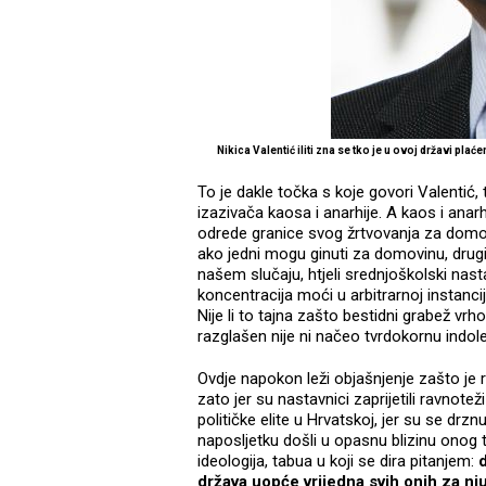
Nikica Valentić iliti zna se tko je u ovoj državi pl
To je dakle točka s koje govori Valentić, 
izazivača kaosa i anarhije. A kaos i anar
odrede granice svog žrtvovanja za domovi
ako jedni mogu ginuti za domovinu, drugi 
našem slučaju, htjeli srednjoškolski nasta
koncentracija moći u arbitrarnoj instanciji
Nije li to tajna zašto bestidni grabež vr
razglašen nije ni načeo tvrdokornu indol
Ovdje napokon leži objašnjenje zašto je r
zato jer su nastavnici zaprijetili ravnote
političke elite u Hrvatskoj, jer su se drzn
naposljetku došli u opasnu blizinu onog
ideologija, tabua u koji se dira pitanjem:
d
država uopće vrijedna svih onih za nj