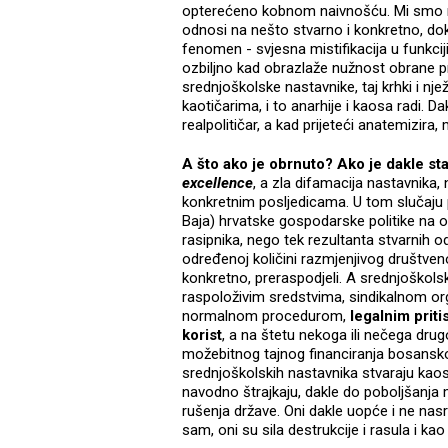
opterećeno kobnom naivnošću. Mi smo na
odnosi na nešto stvarno i konkretno, dok j
fenomen - svjesna mistifikacija u funkciji
ozbiljno kad obrazlaže nužnost obrane pr
srednjoškolske nastavnike, taj krhki i nj
kaotičarima, i to anarhije i kaosa radi. 
realpolitičar, a kad prijeteći anatemizira, m
A što ako je obrnuto? Ako je dakle st
excellence
, a zla difamacija nastavnika,
konkretnim posljedicama. U tom slučaju 
Baja) hrvatske gospodarske politike na 
rasipnika, nego tek rezultanta stvarnih
određenoj količini razmjenjivog društve
konkretno, preraspodjeli. A srednjoškols
raspoloživim sredstvima, sindikalnom orga
normalnom procedurom,
legalnim priti
korist
, a na štetu nekoga ili nečega drug
možebitnog tajnog financiranja bosanskoh
srednjoškolskih nastavnika stvaraju kaos
navodno štrajkaju, dakle do poboljšanja 
rušenja države. Oni dakle uopće i ne nas
sam, oni su sila destrukcije i rasula i kao 