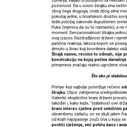
zbivanja, valjalo bi podsjetiti na nekoli
pozornost. Da u ovom štrajku ima nešto š
zbog čega drugoga, onda zbog silne medij
pokušaj jedne, u hrvatskom društvu socij
teški položaj zakonski dopuštenim sreds
Puka činjenica da su to nastavnici, a ne n
moment. Senzacionalnost štrajka jednozn
ovaj izazov. Razdražljivost države i nje
panična reakcija, lakoća kojom se poseg
dirnuto u živac koji koordinira daleko va
Štrajk naime, recimo to odmah, nije 
konstrukciju na kojoj počiva današnje
primjerena značaju realno ugrožene stvar
Što ako je stabilno
Primjer koji najbolje potvrđuje rečeno
od
štrajku
. Otpor zahtjevima srednjoškolski
Valentić eksplicitno brani državni prorač
također i, kako kaže, "stabilnost ove drž
brani interes cjeline pred sebičnim p
obrambenu zadaću, on se služi jakim fr
od kojih najopasnije zvuči ona u kojoj se
postići rješenje, već potiču kaos i ana