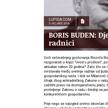
LUPIGA.COM
3. VELJAČE 2014.
BORIS BUDEN: Dje
radnici
Uoči večerašnjeg gostovanja filozofa Bor
razgovarati o knjizi "Uvod u prošlost", po
aktualan nakon 20 godina? Zato što se i
svrstavala među svetinje važnije od ljud
gospodarskog rasta. I dok se Milanović da
štrajk zbog antiradničkog Zakona o radu, 
zaštititi pravo na dostojanstvenu plaću. P
protivljenje Zakonu o radu i štednji na 
konkurentnom gospodarstvu.
Prije nego se naizgled sretno okončan štr