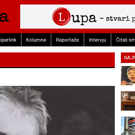
iperlink
Kolumne
Reportaže
Intervju
Čitali s
NAJ