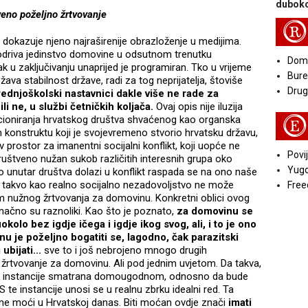
duboko
veno poželjno žrtvovanje
R
dokazuje njeno najraširenije obrazloženje u medijima.
 podriva jedinstvo domovine u odsutnom trenutku
Doma
k u zaključivanju unaprijed je programiran. Tko u vrijeme
Bure
ava stabilnost države, radi za tog neprijatelja, štoviše
Druga
ednjoškolski nastavnici dakle više ne rade za
ili ne, u službi četničkih koljača.
Ovaj opis nije iluzija
kcioniranja hrvatskog društva shvaćenog kao organska
E
 konstruktu koji je svojevremeno stvorio hrvatsku državu,
av prostor za imanentni socijalni konflikt, koji uopće ne
Povij
uštveno nužan sukob različitih interesnih grupa oko
Yugo
o unutar društva dolazi u konflikt raspada se na ono naše
to takvo kao realno socijalno nezadovoljstvo ne može
Free
m nužnog žrtvovanja za domovinu. Konkretni oblici ovog
ačno su raznoliki. Kao što je poznato,
za domovinu se
okolo bez igdje ičega i igdje ikog svog, ali, i to je ono
u je poželjno bogatiti se, lagodno, čak parazitski
 ubijati...
sve to i još nebrojeno mnogo drugih
 žrtvovanje za domovinu. Ali pod jednim uvjetom. Da takva,
neke instancije smatrana domougodnom, odnosno da bude
 te instancije unosi se u realnu zbrku idealni red. Ta
ene moći u Hrvatskoj danas. Biti moćan ovdje znači
imati