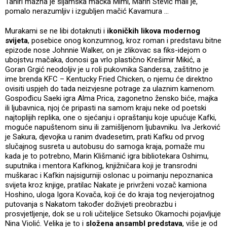
Tahiri mazna je sijamska mačka Mimi, Marin Stević mali je,
pomalo nerazumljiv i izgubljen mačić Kavamura …
Murakami se ne libi dotaknuti i
ikoničkih likova modernog
svijeta
, posebice onog konzumnog, kroz roman i predstavu bitne
epizode nose Johnnie Walker, on je zlikovac sa fiks-idejom o
ubojstvu mačaka, donosi ga vrlo plastično Krešimir Mikić, a
Goran Grgić neodoljiv je u roli pukovnika Sandersa, zaštitno je
ime brenda KFC – Kentucky Fried Chicken, o njemu će direktno
ovisiti uspjeh do tada neizvjesne potrage za ulaznim kamenom.
Gospođicu Saeki igra Alma Prica, zagonetno žensko biće, majka
ili ljubavnica, njoj će pripasti na samom kraju neke od poetski
najtoplijih replika, one o sjećanju i opraštanju koje upućuje Kafki,
moguće napuštenom sinu ili zamišljenom ljubavniku. Iva Jerković
je Sakura, djevojka u ranim dvadesetim, prati Kafku od prvog
slučajnog susreta u autobusu do samoga kraja, pomaže mu
kada je to potrebno, Marin Klišmanić igra bibliotekara Oshimu,
suputnika i mentora Kafkinog, knjižničara koji je transrodni
muškarac i Kafkin najsigurniji oslonac u poimanju nepoznanica
svijeta kroz knjige, pratilac Nakate je privrženi vozač kamiona
Hoshino, uloga Igora Kovača, koji će do kraja tog nevjerojatnog
putovanja s Nakatom također doživjeti preobrazbu i
prosvjetljenje, dok se u roli učiteljice Setsuko Okamochi pojavljuje
Nina Violić. Velika je to i
složena ansambl predstava
, više je od