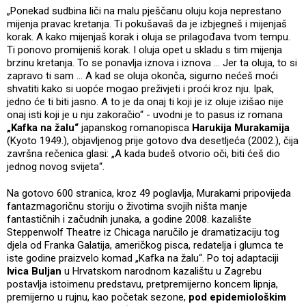
„Ponekad sudbina liči na malu pješčanu oluju koja neprestano
mijenja pravac kretanja. Ti pokušavaš da je izbjegneš i mijenjaš
korak. A kako mijenjaš korak i oluja se prilagođava tvom tempu.
Ti ponovo promijeniš korak. I oluja opet u skladu s tim mijenja
brzinu kretanja. To se ponavlja iznova i iznova … Jer ta oluja, to si
zapravo ti sam … A kad se oluja okonča, sigurno nećeš moći
shvatiti kako si uopće mogao preživjeti i proći kroz nju. Ipak,
jedno će ti biti jasno. A to je da onaj ti koji je iz oluje izišao nije
onaj isti koji je u nju zakoračio“ - uvodni je to pasus iz romana
„Kafka na žalu“
japanskog romanopisca
Harukija Murakamija
(Kyoto 1949.), objavljenog prije gotovo dva desetljeća (2002.), čija
završna rečenica glasi: „A kada budeš otvorio oči, biti ćeš dio
jednog novog svijeta“.
Na gotovo 600 stranica, kroz 49 poglavlja, Murakami pripovijeda
fantazmagoričnu storiju o životima svojih ništa manje
fantastičnih i začudnih junaka, a godine 2008. kazalište
Steppenwolf Theatre iz Chicaga naručilo je dramatizaciju tog
djela od Franka Galatija, američkog pisca, redatelja i glumca te
iste godine praizvelo komad „Kafka na žalu“. Po toj adaptaciji
Ivica Buljan
u Hrvatskom narodnom kazalištu u Zagrebu
postavlja istoimenu predstavu, pretpremijerno koncem lipnja,
premijerno u rujnu, kao početak sezone,
pod epidemiološkim