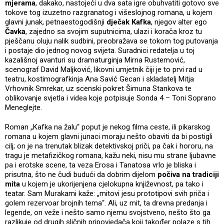
mjerama
, dakako, nastojeći u dva sata igre obuhvatiti gotovo sve
tokove tog izuzetno razgranatog i višeslojnog romana, u kojem
glavni junak, petnaestogodišnji
dječak Kafka
, njegov alter ego
Čavka
, zajedno sa svojim suputnicima, ulazi i korača kroz tu
pješčanu oluju nalik sudbini, preobražava se tokom tog putovanja
i postaje dio jednog novog svijeta. Suradnici redatelja u toj
kazališnoj avanturi su dramaturginja Mirna Rustemović,
scenograf David Maljković, likovni umjetnik čiji je to prvi rad u
teatru, kostimografkinja Ana Savić Gecan i skladatelj Mitja
Vrhovnik Smrekar, uz scenski pokret Šimuna Stankova te
oblikovanje svjetla i videa koje potpisuje Sonda 4 – Toni Soprano
Meneglejte.
Roman „Kafka na žalu“ poput je nekog filma ceste, ili pikarskog
romana u kojem glavni junaci moraju nešto obaviti da bi postigli
cilj; on je na trenutak blizak detektivskoj priči, pa čak i hororu, na
tragu je metafizičkog romana, kažu neki, nisu mu strane ljubavne
pa i erotske scene, ta veza Erosa i Tanatosa vrlo je bliska i
prisutna, što ne čudi budući da dobrim dijelom
počiva na tradiciji
mita
u kojem je ukorijenjena cjelokupna književnost, pa tako i
teatar. Sam Murakami kaže: „mitovi jesu prototipovi svih priča i
golem rezervoar brojnih tema“. Ali, uz mit, ta drevna predanja i
legende, on veže i nešto samo njemu svojstveno, nešto što ga
razlikuje od drugih sličnih pripovjedača koji također polaze s tih