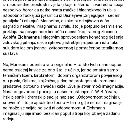
iz neposredne prošlosti svijeta u kojem živimo. Izvanredno spaja
nespojivo: horor da netko hvata mačke i hladnokrvno ih ubija,
istodobno fućkajući pjesmicu iz Disneyeve „Snjeguljice i sedam
patuljaka“ i citirajući Macbetha, a kako bi od njihovih duša
sagradio nekakvu imaginarnu sviralu, što je potpuno besmisleno,
preklapa sa povijesnom ličnošću nacističkog ratnog zločinca
Adolfa Eichmanna
i njegovim sprovođenjem konačnog rješenja
židovskog pitanja, dakle njihovog istrebljenja, jednom isto tako
suludom idejom jednog izvitoperenog i pomračenog totalitarnog
sustava.
No, Murakami poentira vrlo originalno – to što Eichmann uopće
nema osjećaj krivice za ono što je učinio, jer se smatra samo
tehničkim licem, birokratom i dobrim organizatorom povjerenog
mu posla, Oshima, knjižničar, jedan od protagonista romana i
predstave, potpuno shvaća i kaže: „Sve je stvar moći imaginacije.
Naša odgovornost počinje u našim maštanjima“. W. B. Yeats,
irski pjesnik i dramski pisac, je napisao: „Odgovornost počinje u
snovima“. I to je apsolutno točno – tamo gdje nema imaginacije,
ne može se valjda pojaviti ni odgovornost. A Eichmann
imaginaciju nije imao, bezličan poput stroja koji obavlja zadanu
radnju.