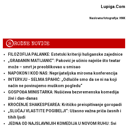
Lupiga.Com
Naslovna fotografija: HNK
S
RODNE NOVICE
FILOZOFIJA PALANKE: Estetski kriteriji huliganske zajednice
„GRAĐANIN MATIJANIĆ“: Paković je učinio najviše što teatar
može – smrt je preoblikovao u smisao
NAPOKON I KOD NAS: Neprijateljska mirovna konferencija
INTERVJU - SELMA SPAHIĆ: „Odlučile smo da se ni na koji
način ne povinujemo muškom pogledu“
GOSPOĐA MINISTARKA: Nušićeva bezvremenska komedija
živi i dan-danas
KROĆENJE SHAKESPEAREA: Kritičko preispitivanje goropadi
„SLUČAJ VLASTITE POGIBELJI“: Užasno važna priča časnih i
tihih ljudi
JEDNA OD NAJSLAVNIJIH KOMEDIJA U NOVOM RUHU: Svi