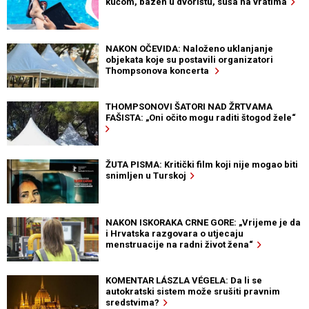
kućom, bazen u dvorištu, suša na vratima
NAKON OČEVIDA: Naloženo uklanjanje
objekata koje su postavili organizatori
Thompsonova koncerta
THOMPSONOVI ŠATORI NAD ŽRTVAMA
FAŠISTA: „Oni očito mogu raditi štogod žele“
ŽUTA PISMA: Kritički film koji nije mogao biti
snimljen u Turskoj
NAKON ISKORAKA CRNE GORE: „Vrijeme je da
i Hrvatska razgovara o utjecaju
menstruacije na radni život žena“
KOMENTAR LÁSZLA VÉGELA: Da li se
autokratski sistem može srušiti pravnim
sredstvima?