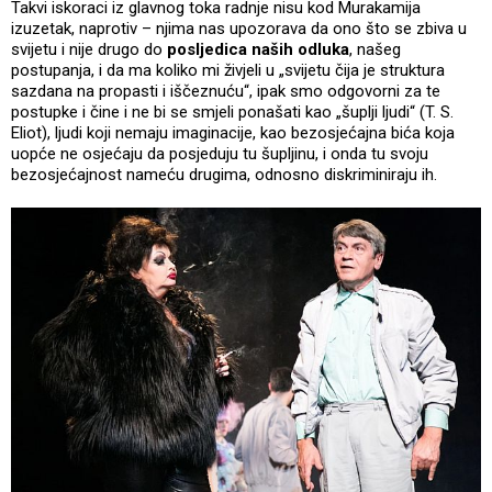
Takvi iskoraci iz glavnog toka radnje nisu kod Murakamija
izuzetak, naprotiv – njima nas upozorava da ono što se zbiva u
svijetu i nije drugo do
posljedica naših odluka
, našeg
postupanja, i da ma koliko mi živjeli u „svijetu čija je struktura
sazdana na propasti i iščeznuću“, ipak smo odgovorni za te
postupke i čine i ne bi se smjeli ponašati kao „šuplji ljudi“ (T. S.
Eliot), ljudi koji nemaju imaginacije, kao bezosjećajna bića koja
uopće ne osjećaju da posjeduju tu šupljinu, i onda tu svoju
bezosjećajnost nameću drugima, odnosno diskriminiraju ih.