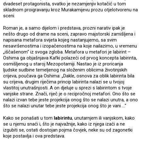
dvadeset protagonista, svatko je nezamjenjiv kotačić u tom
skladnom proigravanju kroz Murakamijevu prozu otjelotvorenu na
sceni.
Roman je, a samo dijelom i predstava, prozni narativ ipak je
nešto drugo od drame na sceni, zapravo majstorski zamišljena i
napisana metafora svijeta kojeg nastanjujemo, sa svim
nesavršenostima i izopačenostima na koje nailazimo, u vremenu
„iščašenom“ iz svoga zgloba. Metafora u metafori je labirint –
Oshima ga objašnjava Kafki polazeći od prvog koncepta labirinta,
osmišljenog u staroj Mezopotamiji. Nastao je iz proricanja
ljudske sudbine temeljenog na složenim oblicima životinjskih
crijeva, poučava ga Oshima: „Dakle, osnova za oblik labirinta bila
su crijeva, drugim riječima princip labirinta nalazi se u tvojoj
vlastitoj unutrašnjosti. A on djeluje u sprezi s labirintom s tvoje
vanjske strane. Znači, riječ je o recipročnoj metafori. Ono što se
nalazi izvan tebe jeste projekcija onog što se nalazi unutra, a ono
što se nalazi unutar tebe jeste projekcija onog što je vani …“
Kako se ponašati u tom
labirintu
, unutarnjem ili vanjskom, kako
se u njemu snaći i, što je najvažnije, kako iz njega izaći a ne
izgubiti se, ostati dostojan pojma čovjek, neke su od zagonetki
koje postavlja i ova predstava.