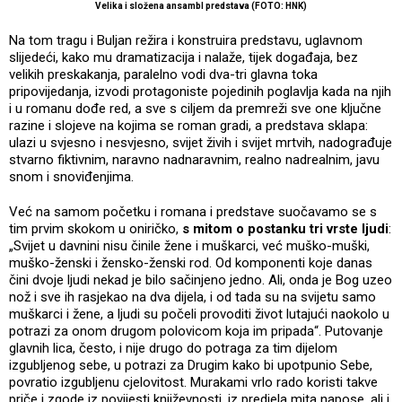
Velika i složena ansambl predstava (FOTO: HNK)
Na tom tragu i Buljan režira i konstruira predstavu, uglavnom
slijedeći, kako mu dramatizacija i nalaže, tijek događaja, bez
velikih preskakanja, paralelno vodi dva-tri glavna toka
pripovijedanja, izvodi protagoniste pojedinih poglavlja kada na njih
i u romanu dođe red, a sve s ciljem da premreži sve one ključne
razine i slojeve na kojima se roman gradi, a predstava sklapa:
ulazi u svjesno i nesvjesno, svijet živih i svijet mrtvih, nadograđuje
stvarno fiktivnim, naravno nadnaravnim, realno nadrealnim, javu
snom i snoviđenjima.
Već na samom početku i romana i predstave suočavamo se s
tim prvim skokom u oniričko,
s mitom o postanku tri vrste ljudi
:
„Svijet u davnini nisu činile žene i muškarci, već muško-muški,
muško-ženski i žensko-ženski rod. Od komponenti koje danas
čini dvoje ljudi nekad je bilo sačinjeno jedno. Ali, onda je Bog uzeo
nož i sve ih rasjekao na dva dijela, i od tada su na svijetu samo
muškarci i žene, a ljudi su počeli provoditi život lutajući naokolo u
potrazi za onom drugom polovicom koja im pripada“. Putovanje
glavnih lica, često, i nije drugo do potraga za tim dijelom
izgubljenog sebe, u potrazi za Drugim kako bi upotpunio Sebe,
povratio izgubljenu cjelovitost. Murakami vrlo rado koristi takve
priče i zgode iz povijesti književnosti, iz predjela mita napose, ali i