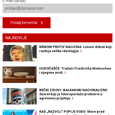
E-mail (opcija)
Pošalji komentar
NAJNOVIJE
KRIKOM PROTIV NACIZMA: Limeni doboš koji
razbija velike ideologije
HODOČAŠĆE: Tražeći Friedricha Nietzschea
i njegove misli
BEČKI ZIDOVI–BALKANSKI NACIONALIZMI:
Susret koji je fotoreportažu pretvorio u
agresivnu prijetnju
KAD „RAZVOJ“ POPIJE VODU: More pred