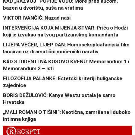
KAD „RAZVOJ“ POPIJE VODU: More pred kućom,
bazen u dvorištu, suša na vratima
VIKTOR IVANČIĆ: Nazad naši
INTERVENCIJA KOJA MIJENJA STVAR: Priča o Hodži
koji je izvukao mrtvog partizanskog komandanta
LIJEPA VEČER, LIJEP DAN: Homoseksploatacijski film
lansiran uz dramatični mučenički narativ
KAD STUDENTI NA KOSOVO KRENU: Memorandum 1 i
Memorandum 2 – isti
FILOZOFIJA PALANKE: Estetski kriteriji huliganske
zajednice
BORIS DEŽULOVIĆ: Kanye Westu ostala je samo
Hrvatska
„MALI ROMAN O TIŠINI“: Kaotična, zamršena i duboko
intimna knjiga
R
ECEPTI