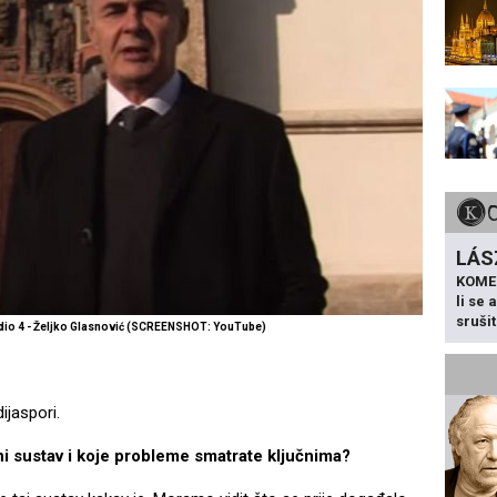
LÁS
KOME
li se
sruši
dio 4 - Željko Glasnović (SCREENSHOT: YouTube)
ijaspori.
dni sustav i koje probleme smatrate ključnima?