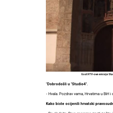
Gost HTV-ove emisije Stu
"Dobrodošli u 'Studio4'.
- Hvala. Pozdrav vama, Hrvatima u BiH i d
Kako biste ocijenili hrvatski pravosu