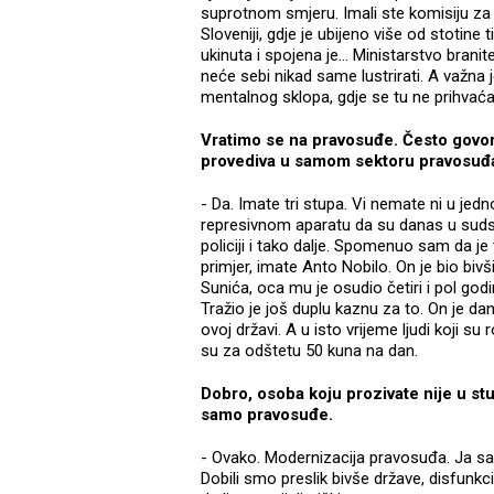
suprotnom smjeru. Imali ste komisiju z
Sloveniji, gdje je ubijeno više od stotine
ukinuta i spojena je... Ministarstvo brani
neće sebi nikad same lustrirati. A važna 
mentalnog sklopa, gdje se tu ne prihvaća
Vratimo se na pravosuđe. Često govorite
provediva u samom sektoru pravosuđa 
- Da. Imate tri stupa. Vi nemate ni u jedno
represivnom aparatu da su danas u sudst
policiji i tako dalje. Spomenuo sam da j
primjer, imate Anto Nobilo. On je bio bivši 
Sunića, oca mu je osudio četiri i pol god
Tražio je još duplu kaznu za to. On je d
ovoj državi. A u isto vrijeme ljudi koji su r
su za odštetu 50 kuna na dan.
Dobro, osoba koju prozivate nije u stu
samo pravosuđe.
- Ovako. Modernizacija pravosuđa. Ja sam
Dobili smo preslik bivše države, disfunkc