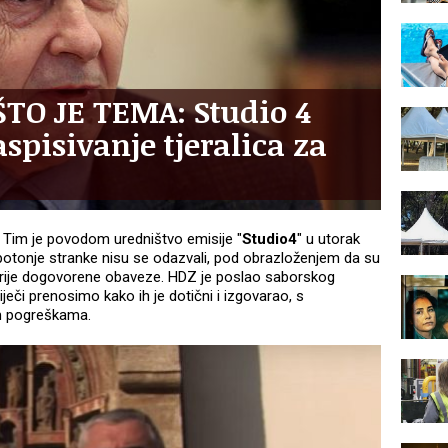
TO JE TEMA: Studio 4
spisivanje tjeralica za
. Tim je povodom uredništvo emisije "
Studio4
" u utorak
potonje stranke nisu se odazvali, pod obrazloženjem da su
otprije dogovorene obaveze. HDZ je poslao saborskog
iječi prenosimo kako ih je dotični i izgovarao, s
m pogreškama.