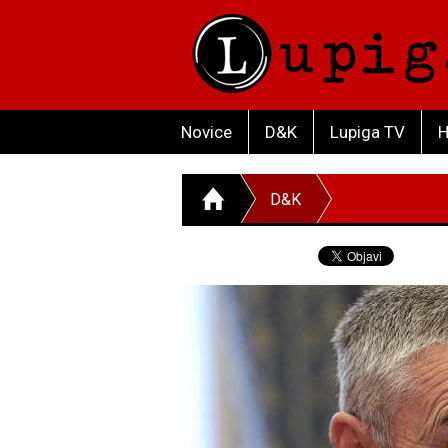
Novice
D&K
Lupiga TV
H
D&K