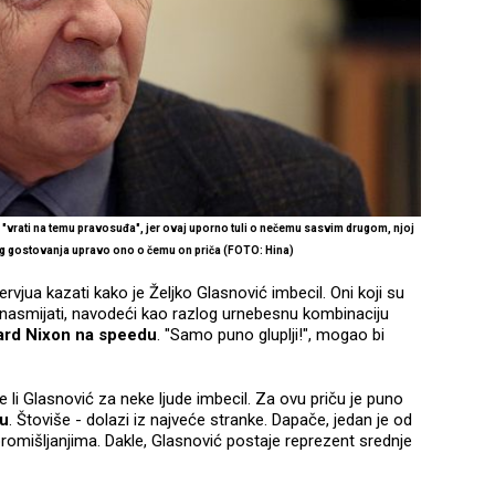
 "vrati na temu pravosuđa", jer ovaj uporno tuli o nečemu sasvim drugom, njoj
og gostovanja upravo ono o čemu on priča (FOTO: Hina)
vjua kazati kako je Željko Glasnović imbecil. Oni koji su
i i nasmijati, navodeći kao razlog urnebesnu kombinaciju
ard Nixon na speedu
. "Samo puno gluplji!", mogao bi
li Glasnović za neke ljude imbecil. Za ovu priču je puno
nu
. Štoviše - dolazi iz najveće stranke. Dapače, jedan je od
promišljanjima. Dakle, Glasnović postaje reprezent srednje