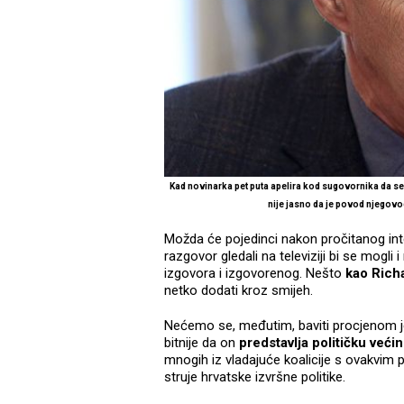
Kad novinarka pet puta apelira kod sugovornika da se
nije jasno da je povod njegov
Možda će pojedinci nakon pročitanog inter
razgovor gledali na televiziji bi se mogl
izgovora i izgovorenog. Nešto
kao
Rich
netko dodati kroz smijeh.
Nećemo se, međutim, baviti procjenom je 
bitnije da on
predstavlja političku veći
mnogih iz vladajuće koalicije s ovakvim 
struje hrvatske izvršne politike.