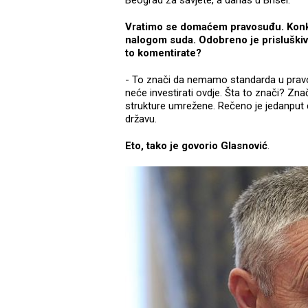
Beograd za savjete, a danas u Brisel.
Vratimo se domaćem pravosuđu. Konkr
nalogom suda. Odobreno je prisluškiv
to komentirate?
- To znači da nemamo standarda u pravosu
neće investirati ovdje. Šta to znači? Zna
strukture umrežene. Rečeno je jedanput d
državu.
Eto, tako je govorio Glasnović
.