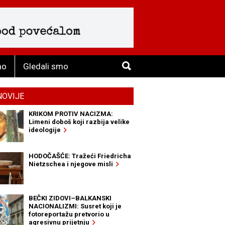
mo
Gledali smo
NOVIJE
KRIKOM PROTIV NACIZMA:
Limeni doboš koji razbija velike
ideologije
HODOČAŠĆE: Tražeći Friedricha
Nietzschea i njegove misli
BEČKI ZIDOVI–BALKANSKI
NACIONALIZMI: Susret koji je
fotoreportažu pretvorio u
agresivnu prijetnju