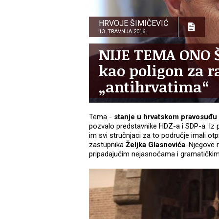
HRVOJE ŠIMIČEVIĆ
13. TRAVNJA 2016.
NIJE TEMA ONO Š
kao poligon za ra
„antihrvatima“
Tema -
stanje u hrvatskom pravosuđu
pozvalo predstavnike HDZ-a i SDP-a. Iz 
im svi stručnjaci za to područje imali 
zastupnika
Željka Glasnovića
. Njegove r
pripadajućim nejasnoćama i gramatički