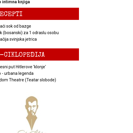
 intimna knjiga
ECEPTI
ći sok od bazge
k (bosanski) za 1 odraslu osobu
čija svinjska jetrica
-CIKLOPEDIJA
esni put Hitlerove 'klonje'
 - urbana legenda
dom Theatre (Teatar slobode)