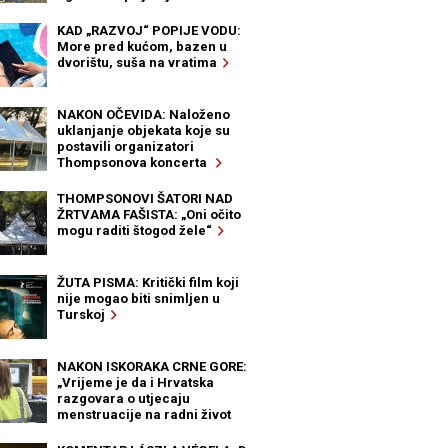
KAD „RAZVOJ“ POPIJE VODU:
More pred kućom, bazen u
dvorištu, suša na vratima
NAKON OČEVIDA: Naloženo
uklanjanje objekata koje su
postavili organizatori
Thompsonova koncerta
THOMPSONOVI ŠATORI NAD
ŽRTVAMA FAŠISTA: „Oni očito
mogu raditi štogod žele“
ŽUTA PISMA: Kritički film koji
nije mogao biti snimljen u
Turskoj
NAKON ISKORAKA CRNE GORE:
„Vrijeme je da i Hrvatska
razgovara o utjecaju
menstruacije na radni život
žena“