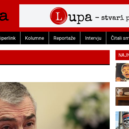
iperlink
Kolumne
Reportaže
Intervju
Čitali s
NAJ