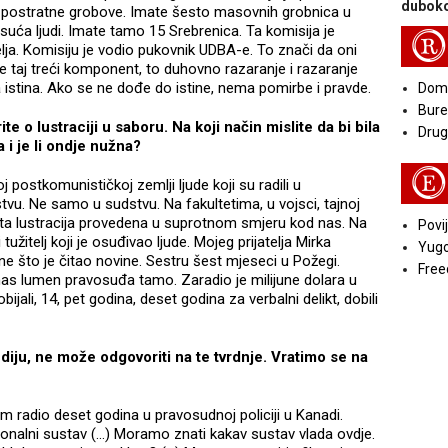
duboko
a postratne grobove. Imate šesto masovnih grobnica u
 tisuća ljudi. Imate tamo 15 Srebrenica. Ta komisija je
R
telja. Komisiju je vodio pukovnik UDBA-e. To znači da oni
je taj treći komponent, to duhovno razaranje i razaranje
 istina. Ako se ne dođe do istine, nema pomirbe i pravde.
Doma
Bure
 o lustraciji u saboru. Na koji način mislite da bi bila
Druga
i je li ondje nužna?
E
j postkomunističkoj zemlji ljude koji su radili u
vu. Ne samo u sudstvu. Na fakultetima, u vojsci, tajnoj
e ta lustracija provedena u suprotnom smjeru kod nas. Na
Povij
tužitelj koji je osuđivao ljude. Mojeg prijatelja Mirka
Yugo
ine što je čitao novine. Sestru šest mjeseci u Požegi.
Free
anas lumen pravosuđa tamo. Zaradio je milijune dolara u
obijali, 14, pet godina, deset godina za verbalni delikt, dobili
diju, ne može odgovoriti na te tvrdnje. Vratimo se na
 radio deset godina u pravosudnoj policiji u Kanadi.
ionalni sustav (...) Moramo znati kakav sustav vlada ovdje.