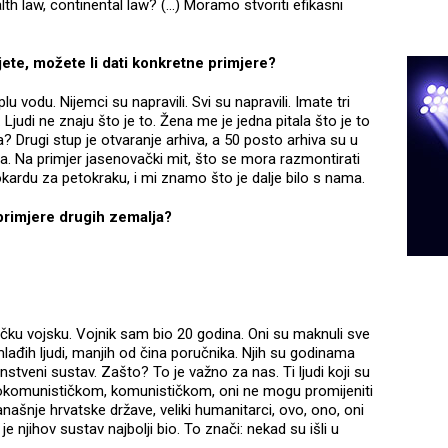
th law, continental law? (...) Moramo stvoriti efikasni
jete, možete li dati konkretne primjere?
lu vodu. Nijemci su napravili. Svi su napravili. Imate tri
 Ljudi ne znaju što je to. Žena me je jedna pitala što je to
ja? Drugi stup je otvaranje arhiva, a 50 posto arhiva su u
ma. Na primjer jasenovački mit, što se mora razmontirati
kokardu za petokraku, i mi znamo što je dalje bilo s nama.
primjere drugih zemalja?
čku vojsku. Vojnik sam bio 20 godina. Oni su maknuli sve
mlađih ljudi, manjih od čina poručnika. Njih su godinama
nstveni sustav. Zašto? To je važno za nas. Ti ljudi koji su
ugokomunističkom, komunističkom, oni ne mogu promijeniti
anašnje hrvatske države, veliki humanitarci, ovo, ono, oni
je njihov sustav najbolji bio. To znači: nekad su išli u