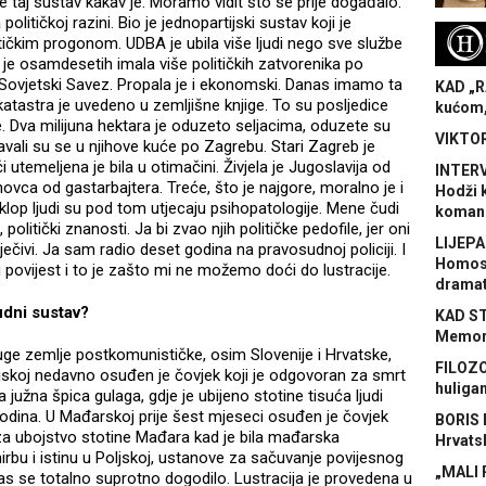
e taj sustav kakav je. Moramo vidit što se prije događalo.
litičkoj razini. Bio je jednopartijski sustav koji je
H
ičkim progonom. UDBA je ubila više ljudi nego sve službe
 je osamdesetih imala više političkih zatvorenika po
Sovjetski Savez. Propala je i ekonomski. Danas imamo ta
KAD „R
 katastra je uvedeno u zemljišne knjige. To su posljedice
kućom,
je. Dva milijuna hektara je oduzeto seljacima, oduzete su
VIKTOR
javali su se u njihove kuće po Zagrebu. Stari Zagreb je
 utemeljena je bila u otimačini. Živjela je Jugoslavija od
INTERV
vca od gastarbajtera. Treće, što je najgore, moralno je i
Hodži 
klop ljudi su pod tom utjecaju psihopatologije. Mene čudi
koman
olitički znanosti. Ja bi zvao njih političke pedofile, jer oni
LIJEPA
lječivi. Ja sam radio deset godina na pravosudnoj policiji. I
Homose
u povijest i to je zašto mi ne možemo doći do lustracije.
dramat
udni sustav?
KAD S
Memora
ruge zemlje postkomunističke, osim Slovenije i Hrvatske,
FILOZO
jskoj nedavno osuđen je čovjek koji je odgovoran za smrt
huliga
 južna špica gulaga, gdje je ubijeno stotine tisuća ljudi
odina. U Mađarskoj prije šest mjeseci osuđen je čovjek
BORIS 
e za ubojstvo stotine Mađara kad je bila mađarska
Hrvats
irbu i istinu u Poljskoj, ustanove za sačuvanje povijesnog
„MALI 
nas se totalno suprotno dogodilo. Lustracija je provedena u