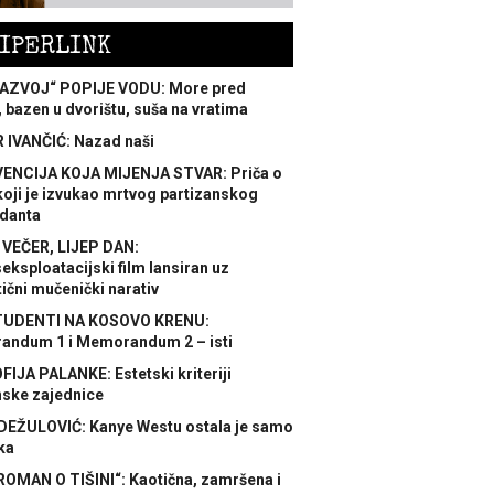
IPERLINK
AZVOJ“ POPIJE VODU: More pred
 bazen u dvorištu, suša na vratima
 IVANČIĆ: Nazad naši
ENCIJA KOJA MIJENJA STVAR: Priča o
koji je izvukao mrtvog partizanskog
danta
 VEČER, LIJEP DAN:
ksploatacijski film lansiran uz
ični mučenički narativ
TUDENTI NA KOSOVO KRENU:
ndum 1 i Memorandum 2 – isti
FIJA PALANKE: Estetski kriteriji
nske zajednice
DEŽULOVIĆ: Kanye Westu ostala je samo
ka
ROMAN O TIŠINI“: Kaotična, zamršena i