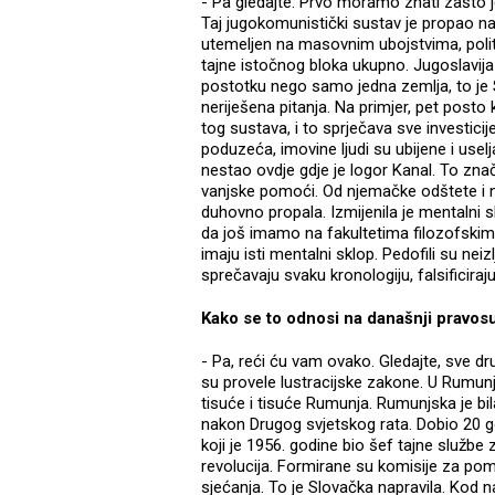
- Pa gledajte. Prvo moramo znati zašto j
Taj jugokomunistički sustav je propao na po
utemeljen na masovnim ubojstvima, polit
tajne istočnog bloka ukupno. Jugoslavija
postotku nego samo jedna zemlja, to je 
neriješena pitanja. Na primjer, pet posto
tog sustava, i to sprječava sve investici
poduzeća, imovine ljudi su ubijene i usel
nestao ovdje gdje je logor Kanal. To znači
vanjske pomoći. Od njemačke odštete i no
duhovno propala. Izmijenila je mentalni s
da još imamo na fakultetima filozofskim, p
imaju isti mentalni sklop. Pedofili su neiz
sprečavaju svaku kronologiju, falsificiraj
Kako se to odnosi na današnji pravos
- Pa, reći ću vam ovako. Gledajte, sve d
su provele lustracijske zakone. U Rumun
tisuće i tisuće Rumunja. Rumunjska je bila
nakon Drugog svjetskog rata. Dobio 20 g
koji je 1956. godine bio šef tajne služb
revolucija. Formirane su komisije za pom
sjećanja. To je Slovačka napravila. Kod 