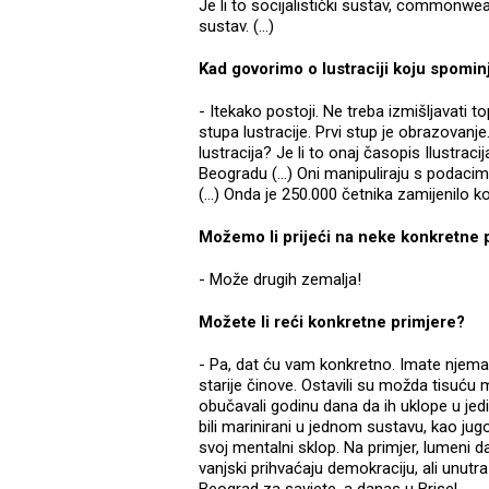
Je li to socijalistički sustav, commonweal
sustav. (...)
Kad govorimo o lustraciji koju spomin
- Itekako postoji. Ne treba izmišljavati top
stupa lustracije. Prvi stup je obrazovanje.
lustracija? Je li to onaj časopis Ilustraci
Beogradu (...) Oni manipuliraju s podaci
(...) Onda je 250.000 četnika zamijenilo 
Možemo li prijeći na neke konkretne 
- Može drugih zemalja!
Možete li reći konkretne primjere?
- Pa, dat ću vam konkretno. Imate njema
starije činove. Ostavili su možda tisuću 
obučavali godinu dana da ih uklope u jedi
bili marinirani u jednom sustavu, kao j
svoj mentalni sklop. Na primjer, lumeni d
vanjski prihvaćaju demokraciju, ali unutra 