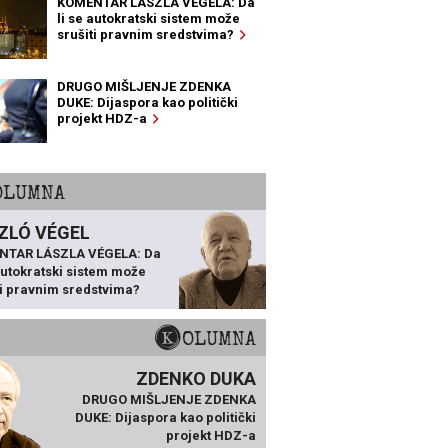
KOMENTAR LÁSZLA VÉGELA: Da
li se autokratski sistem može
srušiti pravnim sredstvima?
DRUGO MIŠLJENJE ZDENKA
DUKE: Dijaspora kao politički
projekt HDZ-a
KOLUMNA
ZLÓ VÉGEL
NTAR LÁSZLA VÉGELA: Da
 autokratski sistem može
ti pravnim sredstvima?
KOLUMNA
ZDENKO DUKA
DRUGO MIŠLJENJE ZDENKA
DUKE: Dijaspora kao politički
projekt HDZ-a