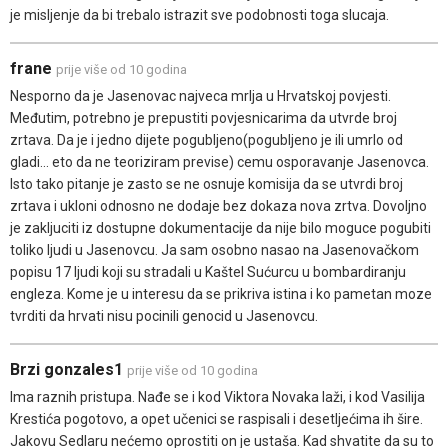
je misljenje da bi trebalo istrazit sve podobnosti toga slucaja.
frane
prije više od 10 godina
Nesporno da je Jasenovac najveca mrlja u Hrvatskoj povjesti.
Međutim, potrebno je prepustiti povjesnicarima da utvrde broj
zrtava. Da je i jedno dijete pogubljeno(pogubljeno je ili umrlo od
gladi... eto da ne teoriziram previse) cemu osporavanje Jasenovca.
Isto tako pitanje je zasto se ne osnuje komisija da se utvrdi broj
zrtava i ukloni odnosno ne dodaje bez dokaza nova zrtva. Dovoljno
je zakljuciti iz dostupne dokumentacije da nije bilo moguce pogubiti
toliko ljudi u Jasenovcu. Ja sam osobno nasao na Jasenovačkom
popisu 17 ljudi koji su stradali u Kaštel Sućurcu u bombardiranju
engleza. Kome je u interesu da se prikriva istina i ko pametan moze
tvrditi da hrvati nisu pocinili genocid u Jasenovcu.
Brzi gonzales1
prije više od 10 godina
Ima raznih pristupa. Nađe se i kod Viktora Novaka laži, i kod Vasilija
Krestića pogotovo, a opet učenici se raspisali i desetljećima ih šire.
Jakovu Sedlaru nećemo oprostiti on je ustaša. Kad shvatite da su to