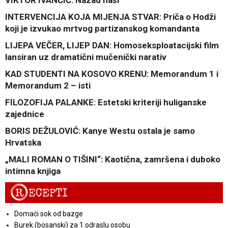
VIKTOR IVANČIĆ: Nazad naši
INTERVENCIJA KOJA MIJENJA STVAR: Priča o Hodži
koji je izvukao mrtvog partizanskog komandanta
LIJEPA VEČER, LIJEP DAN: Homoseksploatacijski film
lansiran uz dramatični mučenički narativ
KAD STUDENTI NA KOSOVO KRENU: Memorandum 1 i
Memorandum 2 – isti
FILOZOFIJA PALANKE: Estetski kriteriji huliganske
zajednice
BORIS DEŽULOVIĆ: Kanye Westu ostala je samo
Hrvatska
„MALI ROMAN O TIŠINI“: Kaotična, zamršena i duboko
intimna knjiga
R
ECEPTI
Domaći sok od bazge
Burek (bosanski) za 1 odraslu osobu