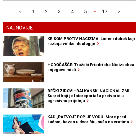
…
<
1
2
3
4
5
17
>
NAJNOVIJE
KRIKOM PROTIV NACIZMA: Limeni doboš koji
razbija velike ideologije
HODOČAŠĆE: Tražeći Friedricha Nietzschea
i njegove misli
BEČKI ZIDOVI–BALKANSKI NACIONALIZMI:
Susret koji je fotoreportažu pretvorio u
agresivnu prijetnju
KAD „RAZVOJ“ POPIJE VODU: More pred
kućom, bazen u dvorištu, suša na vratima