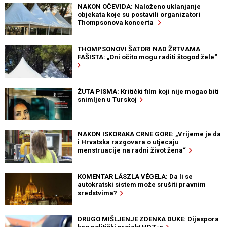
NAKON OČEVIDA: Naloženo uklanjanje
objekata koje su postavili organizatori
Thompsonova koncerta
THOMPSONOVI ŠATORI NAD ŽRTVAMA
FAŠISTA: „Oni očito mogu raditi štogod žele“
ŽUTA PISMA: Kritički film koji nije mogao biti
snimljen u Turskoj
NAKON ISKORAKA CRNE GORE: „Vrijeme je da
i Hrvatska razgovara o utjecaju
menstruacije na radni život žena“
KOMENTAR LÁSZLA VÉGELA: Da li se
autokratski sistem može srušiti pravnim
sredstvima?
DRUGO MIŠLJENJE ZDENKA DUKE: Dijaspora