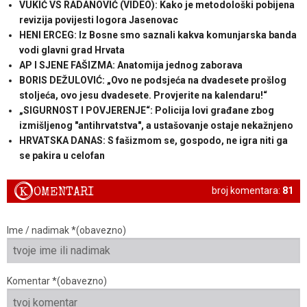
VUKIĆ VS RADANOVIĆ (VIDEO): Kako je metodološki pobijena
revizija povijesti logora Jasenovac
HENI ERCEG: Iz Bosne smo saznali kakva komunjarska banda
vodi glavni grad Hrvata
AP I SJENE FAŠIZMA: Anatomija jednog zaborava
BORIS DEŽULOVIĆ: „Ovo ne podsjeća na dvadesete prošlog
stoljeća, ovo jesu dvadesete. Provjerite na kalendaru!“
„SIGURNOST I POVJERENJE“: Policija lovi građane zbog
izmišljenog "antihrvatstva", a ustašovanje ostaje nekažnjeno
HRVATSKA DANAS: S fašizmom se, gospodo, ne igra niti ga
se pakira u celofan
K
OMENTARI
broj komentara:
81
Ime / nadimak *(obavezno)
Komentar *(obavezno)