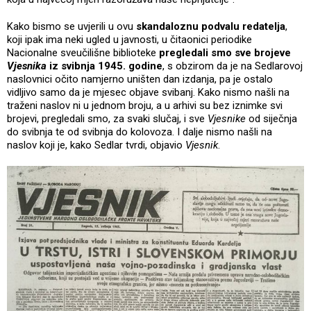
Kako bismo se uvjerili u ovu
skandaloznu podvalu redatelja
,
koji ipak ima neki ugled u javnosti, u čitaonici periodike
Nacionalne sveučilišne biblioteke
pregledali smo sve brojeve
Vjesnika
iz svibnja 1945. godine
, s obzirom da je na Sedlarovoj
naslovnici očito namjerno uništen dan izdanja, pa je ostalo
vidljivo samo da je mjesec objave svibanj. Kako nismo našli na
traženi naslov ni u jednom broju, a u arhivi su bez iznimke svi
brojevi, pregledali smo, za svaki slučaj, i sve
Vjesnike
od siječnja
do svibnja te od svibnja do kolovoza. I dalje nismo našli na
naslov koji je, kako Sedlar tvrdi, objavio
Vjesnik
.