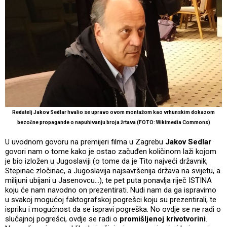
Redatelj Jakov Sedlar hvalio se upravo ovom montažom kao vrhunskim dokazom
bezočne propagande o napuhivanju broja žrtava (FOTO: Wikimedia Commons)
U uvodnom govoru na premijeri filma u Zagrebu
Jakov Sedlar
govori nam o tome kako je ostao začuđen količinom laži kojom
je bio izložen u Jugoslaviji (o tome da je Tito najveći državnik,
Stepinac zločinac, a Jugoslavija najsavršenija država na svijetu, a
milijuni ubijani u Jasenovcu…), te pet puta ponavlja riječ ISTINA
koju će nam navodno on prezentirati. Nudi nam da ga ispravimo
u svakoj mogućoj faktografskoj pogrešci koju su prezentirali, te
ispriku i mogućnost da se ispravi pogreška. No ovdje se ne radi o
slučajnoj pogrešci, ovdje se radi o
promišljenoj krivotvorini
.