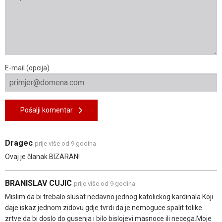
E-mail (opcija)
Pošalji komentar
Dragec
prije više od 9 godina
Ovaj je članak BIZARAN!
BRANISLAV CUJIC
prije više od 9 godina
Mislim da bi trebalo slusat nedavno jednog katolickog kardinala.Koji
daje iskaz jednom zidovu gdje tvrdi da je nemoguce spalit tolike
zrtve.da bi doslo do gusenja i bilo bislojevi masnoce ili necega.Moje