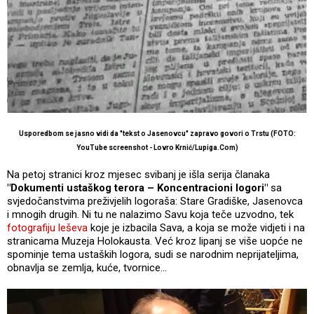
Usporedbom se jasno vidi da "tekst o Jasenovcu" zapravo govori o Trstu (FOTO:
YouTube screenshot - Lovro Krnić/Lupiga.Com)
Na petoj stranici kroz mjesec svibanj je išla serija članaka
"Dokumenti ustaškog terora – Koncentracioni logori"
sa
svjedočanstvima preživjelih logoraša: Stare Gradiške, Jasenovca
i mnogih drugih. Ni tu ne nalazimo Savu koja teče uzvodno, tek
fotografiju leševa
koje je izbacila Sava, a koja se može vidjeti i na
stranicama Muzeja Holokausta. Već kroz lipanj se više uopće ne
spominje tema ustaških logora, sudi se narodnim neprijateljima,
obnavlja se zemlja, kuće, tvornice…