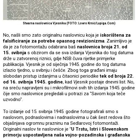
Stvarna naslovnica Vjesnika (FOTO: Lovro Krnić/Lupiga.Com)
No, našli smo zato originalnu naslovnicu koja je
iskorištena za
falsificiranje za potrebe opasnog revizionizma
. Zanimljivo je
da je za fotomontažu odabrana baš
naslovnica broja 21. od
15. svibnja
s obzirom da se sva izdanja Vjesnika do tog datuma
drže u zatvorenoj riznici, gdje NSB čuva rijetke primjerke
publikacija. Vjesnik je od siječnja 1945. godine do tog datuma
izlazio tjedno, u svibnju i češće. Zbog toga građani imaju
slobodan pristup izdanjima u čitaonici periodike
tek od broja 22.
od 16. svibnja 1945. godine
, kad
Vjesnik
postaje dnevni list. No,
na sreću napravljeni su i mikrofilmovi svih tih izdanja 1945. godine
čije smo naslovnice pregledali u potrazi za "Savom koja teče
uzvodno".
To izdanje od 15. svibnja 1945. godine fotografirali smo s
naslovom, podnaslovima i nadnaslovima u čak šest redova što
objašnjava ogromnu prazninu na Sedlarovoj fotomontaži.
Originalni naslov te naslovnice je
"U Trstu, Istri i Slovenskom
primorju uspostavljena naša vojno-pozadinska i građanska