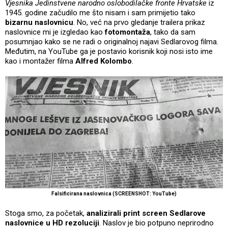
Vjesnika Jedinstvene narodno oslobodilačke fronte Hrvatske
iz
1945. godine začudilo me što nisam i sam primijetio tako
bizarnu naslovnicu
. No, već na prvo gledanje trailera prikaz
naslovnice mi je izgledao kao
fotomontaža
, tako da sam
posumnjao kako se ne radi o originalnoj najavi Sedlarovog filma.
Međutim, na YouTube ga je postavio korisnik koji nosi isto ime
kao i montažer filma
Alfred Kolombo
.
Falsificirana naslovnica (SCREENSHOT: YouTube)
Stoga smo, za početak,
analizirali print screen Sedlarove
naslovnice u HD rezoluciji
. Naslov je bio potpuno neprirodno