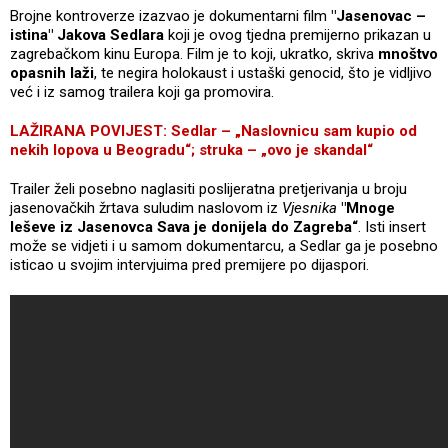
Brojne kontroverze izazvao je dokumentarni film
"Jasenovac –
istina" Jakova Sedlara
koji je ovog tjedna premijerno prikazan u
zagrebačkom kinu Europa. Film je to koji, ukratko, skriva
mnoštvo
opasnih laži
, te negira holokaust i ustaški genocid, što je vidljivo
već i iz samog trailera koji ga promovira.
LAŽIRANA POVIJEST: Sedlar – „Naslovnicu sam kupio od
nekih lopova u Beogradu“; struka – „ovo je skandal“
Trailer želi posebno naglasiti poslijeratna pretjerivanja u broju
jasenovačkih žrtava suludim naslovom iz
Vjesnika
"Mnoge
leševe iz Jasenovca Sava je donijela do Zagreba“
. Isti insert
može se vidjeti i u samom dokumentarcu, a Sedlar ga je posebno
isticao u svojim intervjuima pred premijere po dijaspori.