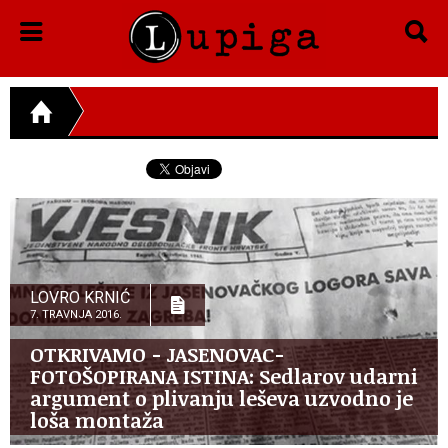
LOVRO KRNIĆ
7. TRAVNJA 2016.
OTKRIVAMO - JASENOVAC-
FOTOŠOPIRANA ISTINA: Sedlarov udarni
argument o plivanju leševa uzvodno je
loša montaža