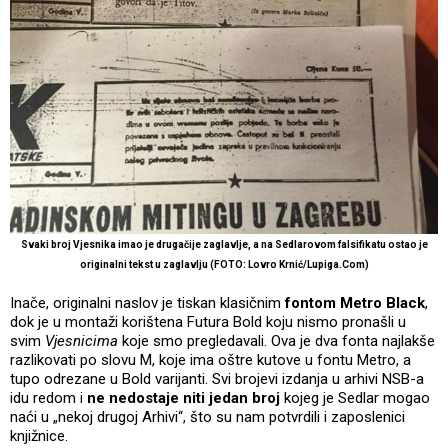
Svaki broj Vjesnika imao je drugačije zaglavlje, a na Sedlarovom falsifikatu ostao je
originalni tekst u zaglavlju (FOTO: Lovro Krnić/Lupiga.Com)
Inače, originalni naslov je tiskan klasičnim
fontom Metro Black
,
dok je u montaži korištena Futura Bold koju nismo pronašli u
svim
Vjesnicima
koje smo pregledavali. Ova je dva fonta najlakše
razlikovati po slovu M, koje ima oštre kutove u fontu Metro, a
tupo odrezane u Bold varijanti. Svi brojevi izdanja u arhivi NSB-a
idu redom i
ne nedostaje niti jedan broj
kojeg je Sedlar mogao
naći u „nekoj drugoj Arhivi“, što su nam potvrdili i zaposlenici
knjižnice.