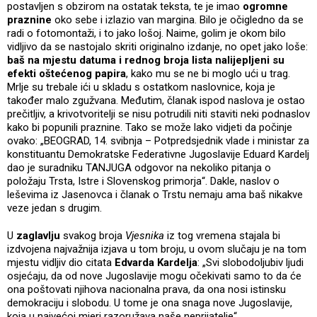
postavljen s obzirom na ostatak teksta, te je imao
ogromne
praznine
oko sebe i izlazio van margina. Bilo je očigledno da se
radi o fotomontaži, i to jako lošoj. Naime, golim je okom bilo
vidljivo da se nastojalo skriti originalno izdanje, no opet jako loše:
baš na mjestu datuma i rednog broja lista nalijepljeni su
efekti oštećenog papira
, kako mu se ne bi moglo ući u trag.
Mrlje su trebale ići u skladu s ostatkom naslovnice, koja je
također malo zgužvana. Međutim, članak ispod naslova je ostao
prečitljiv, a krivotvoritelji se nisu potrudili niti staviti neki podnaslov
kako bi popunili praznine. Tako se može lako vidjeti da počinje
ovako: „BEOGRAD, 14. svibnja – Potpredsjednik vlade i ministar za
konstituantu Demokratske Federativne Jugoslavije Eduard Kardelj
dao je suradniku TANJUGA odgovor na nekoliko pitanja o
položaju Trsta, Istre i Slovenskog primorja“. Dakle, naslov o
leševima iz Jasenovca i članak o Trstu nemaju ama baš nikakve
veze jedan s drugim.
U
zaglavlju
svakog broja
Vjesnika
iz tog vremena stajala bi
izdvojena najvažnija izjava u tom broju, u ovom slučaju je na tom
mjestu vidljiv dio citata
Edvarda Kardelja
: „Svi slobodoljubiv ljudi
osjećaju, da od nove Jugoslavije mogu očekivati samo to da će
ona poštovati njihova nacionalna prava, da ona nosi istinsku
demokraciju i slobodu. U tome je ona snaga nove Jugoslavije,
koja u najvećoj mjeri razoružava naše neprijatelje“.