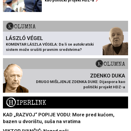
kao politički projekt HDZ-a
KOLUMNA
LÁSZLÓ VÉGEL
KOMENTAR LÁSZLA VÉGELA: Da li se autokratski
sistem može srušiti pravnim sredstvima?
KOLUMNA
ZDENKO DUKA
DRUGO MIŠLJENJE ZDENKA DUKE: Dijaspora kao
politički projekt HDZ-a
H
IPERLINK
KAD „RAZVOJ“ POPIJE VODU: More pred kućom,
bazen u dvorištu, suša na vratima