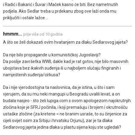
i Radić i Bakarić i Šuvar i Maček kasno će biti. Bez nametnutih
podjela. Ako Sedlar treba u prdekanu zbog ove laži onda mu
priključiti i ostale lažce....
hmmm...
prije više od 10 godina
A što se želi dokazati ovim hvatanjem za dlaku Sedlarovog jajeta?
Da nije bilo propagande u komunističkoj Jugoslaviji?
Da poslije završetka WWII, dakle kad je rat gotov, nije bilo masovnih
ubojstava bez ikakvih suđenja ili u najboljem slučaju fingiranih i
namještenih suđenja/cirkusa?
Da i nije vjerodostojna ta naslovnica, da je istina, u što i sam
vjerujem, da su mu neki mangupi u Beogradu uvalili levat, a on
budala nasjeo - što želi lupiga.com s ovom apologezom najokrutnjih
zločina koje je SFRJ počinila, i koji premašuju i brojem i okrutnošču
ustaške zločine (za kretene = ne branim usraše, to su činjenice za
cijeli svijet osim za Srbiju i hrvatsku Orjunu), zar je ta dlaka
Sedlarovog jajeta jedina dlaka u plastu sijena koju ste ugledali?