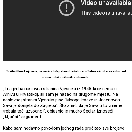
Trailer filma koji smo, za svaki slučaj, downloadali s YouTubea ukoliko se autori od
srama odluče ukloniti s interneta
„Ima jedna naslovna stranica Vjesnika iz 1945. koje nema u
Arhivu u Hrvatskoj, ali sam je našao na drugome mjestu. Na
naslovnoj stranici Vjesnika piše: 'Mnoge leševe iz Jasenovca
Sava je donijela do Zagreba'. Što znači da je Sava u to vrijeme
trebala teći uzvodno!“, objasnio je mudro Sedlar, iznoseći
„ključni“ argument
.
Kako sam nedavno povodom jednog rada pročitao sve brojeve