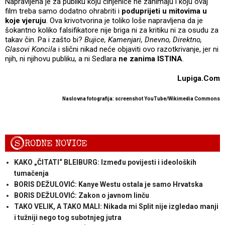
Napravljena je za publiku koju činjenice ne zanimaju i koju ovaj
film treba samo dodatno ohrabriti i
poduprijeti u mitovima u
koje vjeruju
. Ova krivotvorina je toliko loše napravljena da je
šokantno koliko falsifikatore nije briga ni za kritiku ni za osudu za
takav čin. Pa i zašto bi?
Bujice, Kamenjari, Dnevno, Direktno,
Glasovi Koncila
i slični nikad neće objaviti ovo razotkrivanje, jer ni
njih, ni njihovu publiku, a ni Sedlara
ne zanima ISTINA
.
Lupiga.Com
Naslovna fotografija: screenshot YouTube/Wikimedia Commons
S
RODNE NOVICE
KAKO „ČITATI“ BLEIBURG: Između povijesti i ideoloških
tumačenja
BORIS DEŽULOVIĆ: Kanye Westu ostala je samo Hrvatska
BORIS DEŽULOVIĆ: Zakon o javnom linču
TAKO VELIK, A TAKO MALI: Nikada mi Split nije izgledao manji
i tužniji nego tog subotnjeg jutra